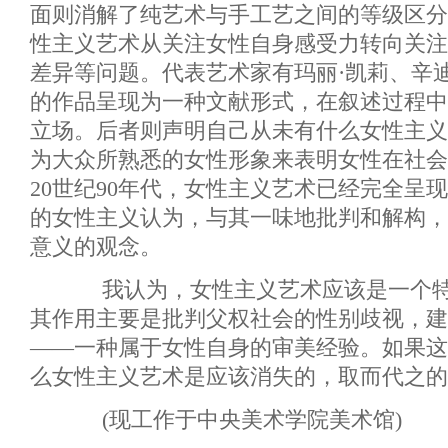
面则消解了纯艺术与手工艺之间的等级区分。
性主义艺术从关注女性自身感受力转向关注
差异等问题。代表艺术家有玛丽·凯莉、辛
的作品呈现为一种文献形式，在叙述过程中
立场。后者则声明自己从未有什么女性主义
为大众所熟悉的女性形象来表明女性在社会
20世纪90年代，女性主义艺术已经完全呈
的女性主义认为，与其一味地批判和解构，
意义的观念。
我认为，女性主义艺术应该是一个特
其作用主要是批判父权社会的性别歧视，建
——一种属于女性自身的审美经验。如果这
么女性主义艺术是应该消失的，取而代之的
(现工作于中央美术学院美术馆)