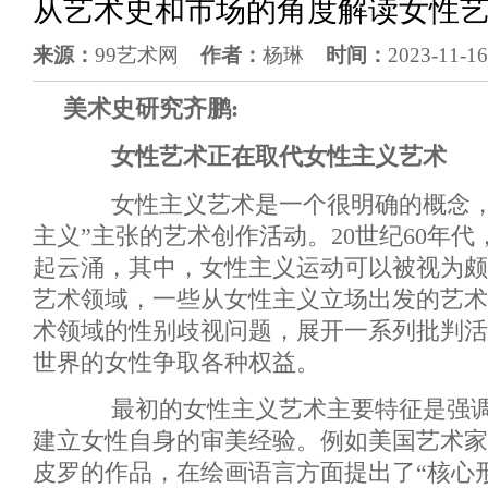
从艺术史和市场的角度解读女性
来源：
99艺术网
作者：
杨琳
时间：
2023-11-16
美术史研究齐鹏:
女性艺术正在取代女性主义艺术
女性主义艺术是一个很明确的概念，
主义”主张的艺术创作活动。20世纪60年
起云涌，其中，女性主义运动可以被视为颇
艺术领域，一些从女性主义立场出发的艺术
术领域的性别歧视问题，展开一系列批判活
世界的女性争取各种权益。
最初的女性主义艺术主要特征是强调
建立女性自身的审美经验。例如美国艺术家
皮罗的作品，在绘画语言方面提出了“核心