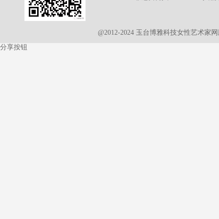
@2012-2024 玉台博雅科技女性艺术
分享按钮