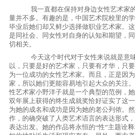
我一直都在保持对身边女性艺术家的
量并不多。有趣的是，中国艺术院校里的学
毕业后她们却又鲜少选择做职业艺术家。这
是同社会、同女性对自身的认知和期望，同
切相关。
今天这个时代对于女性来说就是意味
以，只要是好的艺术家，只要有才华，只要
为一位成功的女性艺术家。而且，正是因为
家，所以她们更能容易地引起大众的关注。
性艺术家小野洋子就是一个典型的范例，她
双年展上获得的终生成就奖恰好证实了这一
为她的成名和成功是因为她的老公列侬。然
作，的确突破了人类艺术语言的表达形式，
表达出发。她的作品将永恒的“性”主题诠