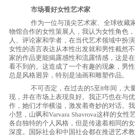
市场看好女性艺术家
作为一位与顶尖艺术家、全球收藏家
物馆合作的女性策展人，我认为女性角色，
人、评论家和学者，在当代艺术领域中扮演
女性的语言表达从本性出发就和男性截然不
家的作品更能揭露感性和流露情感，这是在
看不到的。这造成了一个有趣的现象，男性
总是风格迥异，特别是油画和雕塑作品。
不可否定，在过去的5至8年间，大量
现，并在市场上表现良好。我正巧也在与优
作，她们才华横溢，激发着奇妙的对话。我
小慧，山飒和Varvara Shavrova这样
各自独特的个人风格，但是传递着相同的女
深度。国际社会和中国社会都在推进艺术教