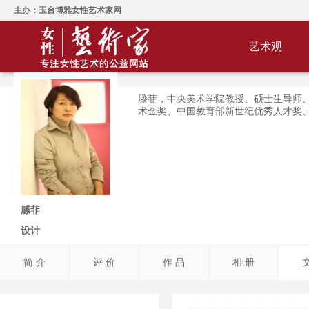
主办：玉台博雅女性艺术家网
艺术观
滕菲，中央美术学院教授、硕士生导师
术金奖、中国教育部新世纪优秀人才奖
縢菲
设计
简 介
评 价
作 品
相 册