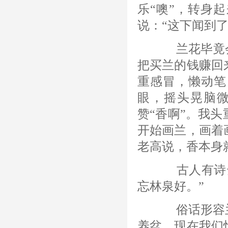
乐“噢”，转身
说：“这下闻到
兰花毕竟会
把买兰的钱赚回
重感冒，懒动笔
眼，摇头晃脑微
赞“香啊”。我
开始画兰，画着
老高说，香本身
古人有诗云
忘林泉好。”
俗话形容兰
养盆，现在我们