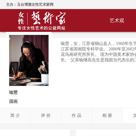
主办：玉台博雅女性艺术家网
艺术观
喻慧，女，江苏省铜山县人，1960年生于南京
江苏省国画院专科毕业。 2000年至20
花鸟画研究所所长。 现为中国美术家协
长。 父亲喻继高先生是我国当代杰出的
喻慧
国画
简 介
评 价
作 品
相 册