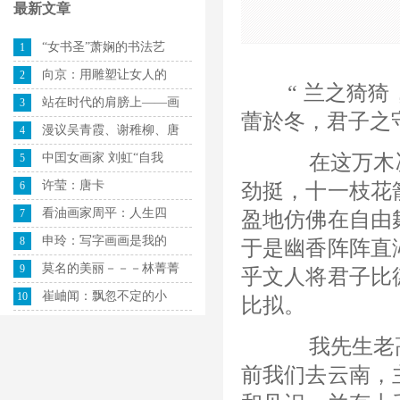
最新文章
“女书圣”萧娴的书法艺
1
向京：用雕塑让女人的
2
“ 兰之猗猗
站在时代的肩膀上——画
3
蕾於冬，君子之
漫议吴青霞、谢稚柳、唐
4
在这万木凋
中囯女画家 刘虹“自我
5
许莹：唐卡
劲挺，十一枝花
6
看油画家周平：人生四
7
盈地仿佛在自由
申玲：写字画画是我的
8
于是幽香阵阵直
莫名的美丽－－－林菁菁
9
乎文人将君子比德
崔岫闻：飘忽不定的小
10
比拟。
我先生老高
前我们去云南，