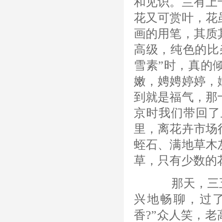
和见识。兰有上
花又可赏叶，花
画的用笔，其质
高级，纯色的比
雪素”时，真的
嫩，娉娉婷婷，
到就是福气，那
京时我们带回了
里，离花卉市场
蛭石、满地草木
草，只有少数的
那天，三五
兴地畅聊，过
香?”众人笑，