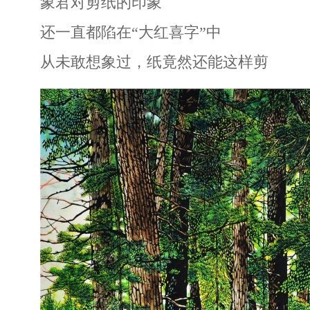
象君对剪纸的印象
还一直都陷在“大红喜字”中
从未敢想象过，纸竟然还能这样剪