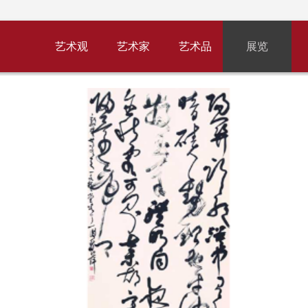
艺术观
艺术家
艺术品
展览