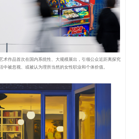
艺术作品首次在国内系统性、大规模展出，引领公众近距离探究
活中被忽视、或被认为理所当然的女性职业和个体价值。