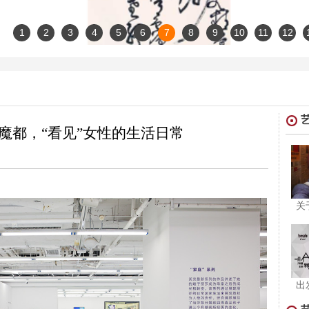
1
2
3
4
5
6
7
8
9
10
11
12
魔都，“看见”女性的生活日常
关
出