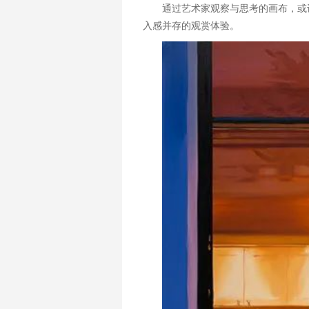
通过艺术家观察与思考的画布，或
入感并存的观赏体验。