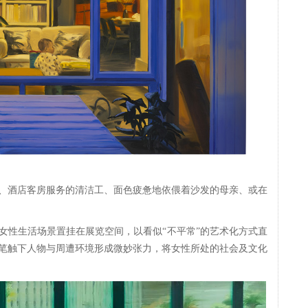
、酒店客房服务的清洁工、面色疲惫地依偎着沙发的母亲、或在
女性生活场景置挂在展览空间，以看似“不平常”的艺术化方式直
笔触下人物与周遭环境形成微妙张力，将女性所处的社会及文化