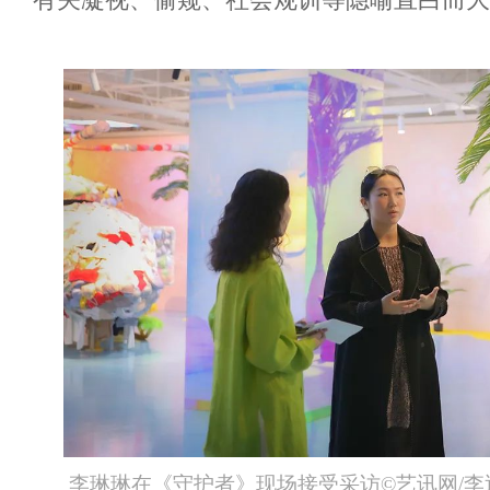
李琳琳在《守护者》现场接受采访©艺讯网/李