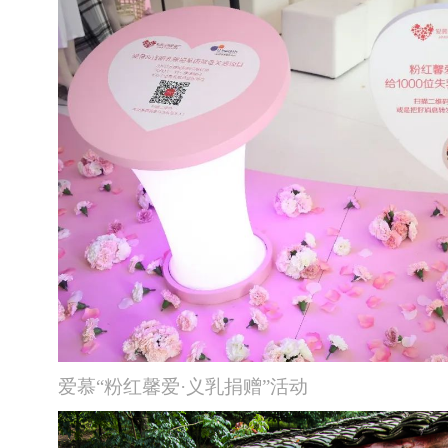
爱慕“粉红馨爱·义乳捐赠”活动