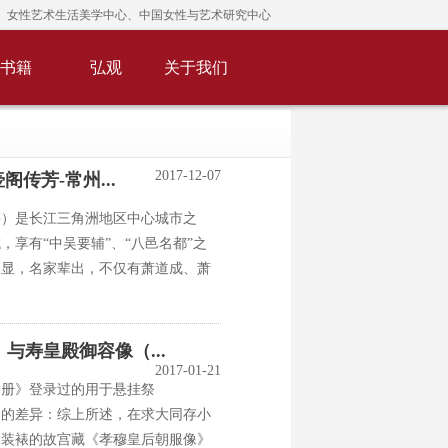
女性艺术生活美学中心、中国女性与艺术研究中心
书籍
弘观
关于我们
2017-12-07
阁传芳-常州...
等）是长江三角洲地区中心城市之
享有“中吴要辅”、“八邑名都”之
迭显，名家辈出，不仅有萧道成、萧
与寿皇殿御容像（...
2017-01-21
黄册》登录过的用于悬挂祭
间的差异：综上所述，在求大同存小
、装裱的故宫藏《孝穆皇后朝服像》