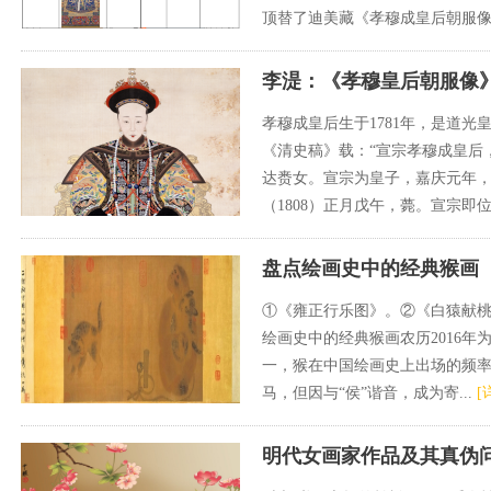
顶替了迪美藏《孝穆成皇后朝服像》
李湜：《孝穆皇后朝服像》
孝穆成皇后生于1781年，是道光
《清史稿》载：“宣宗孝穆成皇后
达赉女。宣宗为皇子，嘉庆元年
（1808）正月戊午，薨。宣宗即位
盘点绘画史中的经典猴画
①《雍正行乐图》。②《白猿献
绘画史中的经典猴画农历2016
一，猴在中国绘画史上出场的频
马，但因与“侯”谐音，成为寄...
[
明代女画家作品及其真伪