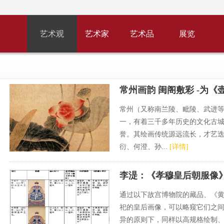
艺术观
艺术家
艺术品
展览
常州画韵 闺阁敷彩 -为《壶
常州（又称南兰陵、毗陵、武进
一，有着三千多年历史的文化古城，
誉。其绘画传统源远流长，才艺
衍、何澄、孙...
[详情]
李湜：《孝穆皇后朝服像》
通过以下故宫博物院的藏品、《
祀的皇后画像，可以略窥它们之
异的原则下，同样以高规格绘制