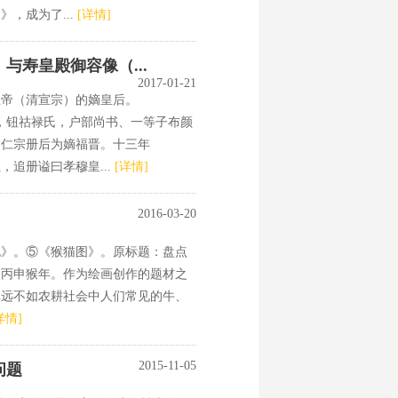
，成为了...
[详情]
与寿皇殿御容像（...
2017-01-21
皇帝（清宣宗）的嫡皇后。
，钮祜禄氏，户部尚书、一等子布颜
，仁宗册后为嫡福晋。十三年
，追册谥曰孝穆皇...
[详情]
2016-03-20
桃》。⑤《猴猫图》。原标题：盘点
年为丙申猴年。作为绘画创作的题材之
率远不如农耕社会中人们常见的牛、
详情]
2015-11-05
问题