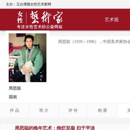
主办：玉台博雅女性艺术家网
艺术观
周思聪（1939～1996），中国美术
周思聪
国画
作 品
简 介
评 价
相 册
周思聪的晚年艺术：绚烂至极 归于平淡