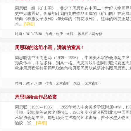
周思聪一组《矿山图》，奠定了周思聪在中国二十世纪人物画界
史中毋庸置疑。但最初计划由九幅作品组成的《矿山图》在完成
转向《彝族女子系列》和晚年的《荷花系列》。这样的转变正是
术...
[详细]
时间：2019-07-30 作者：刘倩 来源 ：雅昌艺术网专稿
周思聪的这组小画，满满的童真！
周思聪读书图周思聪（1939～1996），中国美术家协会原副
形象传神，手法多样，别具一格。周思聪戏牛图周思聪消夏图周
秋趣周思聪赏荷图周思聪海角拾贝图周思聪芭荫读书图周思聪儿
时间：2019-07-28 作者：艺术夜听 来源 ：艺术夜听
周思聪绘画作品欣赏
周思聪（1939～1996），1955年考入中央美术学院附属中
苦禅、郭味蕖等诸位名师指点，1963年毕业后分配到北京中国
术家协会副主席。周思聪受过严格的艺术训练，擅长水墨人物画
洒脱，富...
[详细]