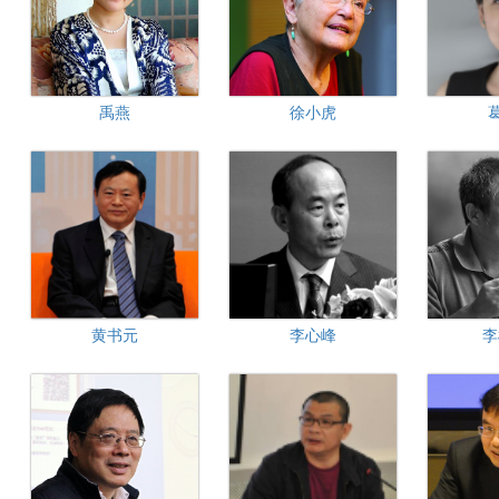
禹燕
徐小虎
黄书元
李心峰
李