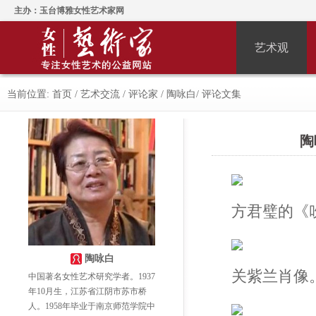
主办：玉台博雅女性艺术家网
艺术观
当前位置:
首页
/
艺术交流
/
评论家
/
陶咏白
/
评论文集
陶
方君璧的《
陶咏白
关紫兰肖像
中国著名女性艺术研究学者。1937
年10月生，江苏省江阴市苏市桥
人。1958年毕业于南京师范学院中