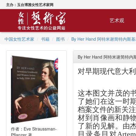
主办：玉台博雅女性艺术家网
艺术观
中国女性艺术家
书籍
图书
By Her Hand 阿特米谢简特内
By Her Hand 阿特米谢简
对早期现代意大利
这本图文并茂的
了她们在这一时
档案文件的新关注
材到肖像画和静
了新的见解。由
作者：Eve Straussman-
目录条目对Artemisia
Pflanzer 著