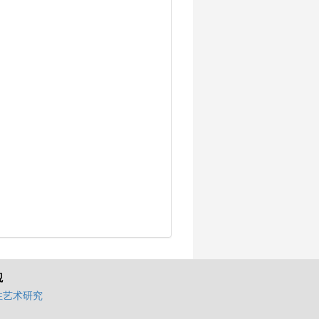
观
性艺术研究