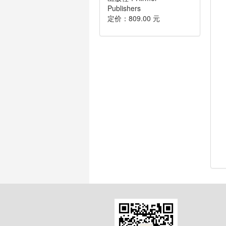
Publishers
定价：809.00 元