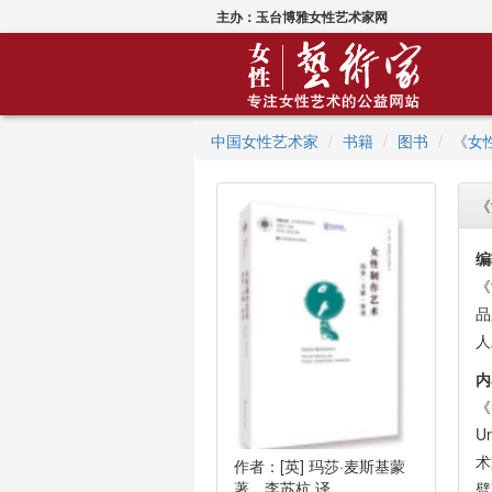
主办：玉台博雅女性艺术家网
中国女性艺术家
书籍
图书
《女
《
编
《
品
人
内
《
U
术
作者：[英] 玛莎·麦斯基蒙
著，李苏杭 译
臂