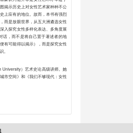
力图揭示历史上对女性艺术家种种不公
术史上应有的地位。故而，本书有强烈
家，而是放眼世界，从五大洲遴选女性
，深入探究女性多样化表达、多角度展
对话，而不是将自己置于著述者的地
即便有可能得以揭示），而是探究女性
识。
h University）艺术史论高级讲师。她
和城市空间》和《我们不够现代：女性
观