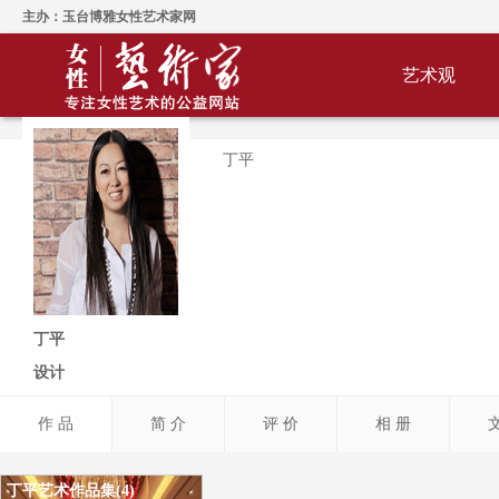
主办：玉台博雅女性艺术家网
艺术观
丁平
丁平
设计
作 品
简 介
评 价
相 册
丁平艺术作品集(4)