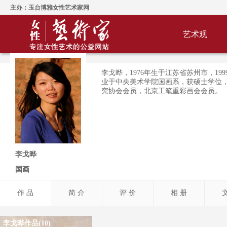
主办：玉台博雅女性艺术家网
艺术观
李戈晔，1976年生于江苏省苏州市，19
业于中央美术学院国画系，获硕士学位
究协会会员，北京工笔重彩画会会员。
李戈晔
国画
作 品
简 介
评 价
相 册
李戈晔作品(10)