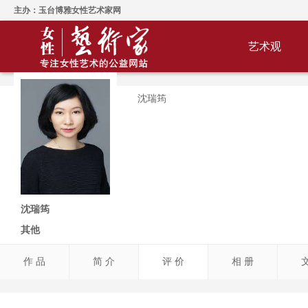
主办：玉台博雅女性艺术家网
艺术观
沈瑞筠
沈瑞筠
其他
作 品
简 介
评 价
相 册