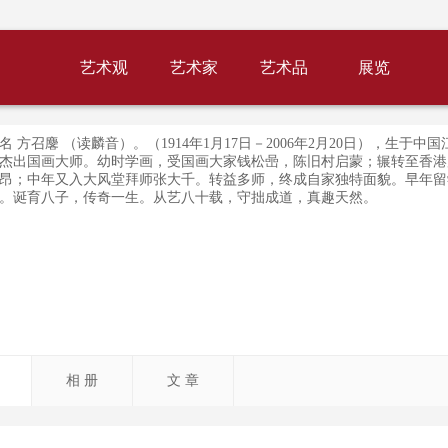
艺术观
艺术家
艺术品
展览
 方召麐 （读麟音）。（1914年1月17日－2006年2月20日），生于中
杰出国画大师。幼时学画，受国画大家钱松喦，陈旧村启蒙；辗转至香港
昂；中年又入大风堂拜师张大千。转益多师，终成自家独特面貌。早年留
。诞育八子，传奇一生。从艺八十载，守拙成道，真趣天然。
相 册
文 章