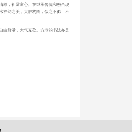
清雄，袒露童心。在继承传统和融合现
术神韵之美，大胆构图，似之不似，不
自由鲜活，大气充盈。方老的书法亦是
观