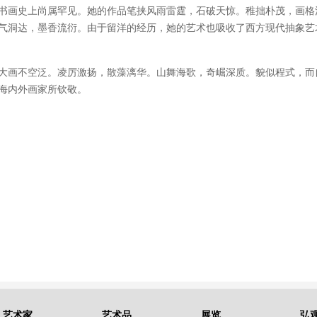
书画史上尚属罕见。她的作品笔挟风雨雷霆，石破天惊。稚拙朴茂，画格
气洞达，墨香流衍。由于留洋的经历，她的艺术也吸收了西方现代抽象艺
大画不空泛。凌厉激扬，散藻漓华。山舞海歌，奇崛深质。貌似程式，而
海内外画家所钦敬。
艺术家
艺术品
展览
弘