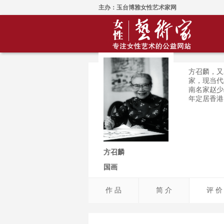
主办：玉台博雅女性艺术家网
方召麟，又名
家，现当代
南名家赵少
年定居香港
方召麟
国画
作 品
简 介
评 价