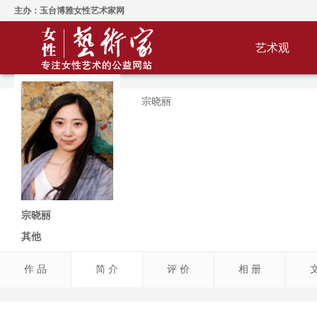
主办：玉台博雅女性艺术家网
艺术观
宗晓丽
宗晓丽
其他
作 品
简 介
评 价
相 册