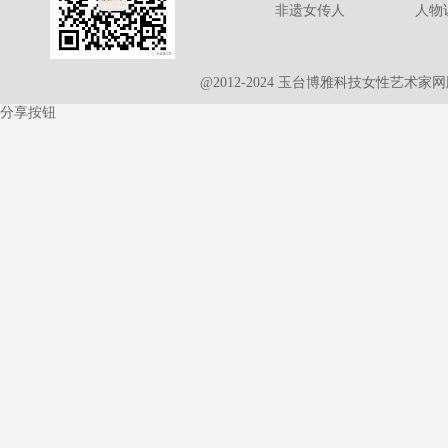
非遗女传人
人物
@2012-2024 玉台博雅科技女性艺术
分享按钮