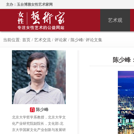
主办：玉台博雅女性艺术家网
艺术观
当前位置:
首页
/
艺术交流
/
评论家
/
陈少峰
/
评论文集
陈少峰
陈少峰
北京大学哲学系教授，北京大学文
化产业研究院副院长，文化部-北
京大学国家文化产业创新与发展研