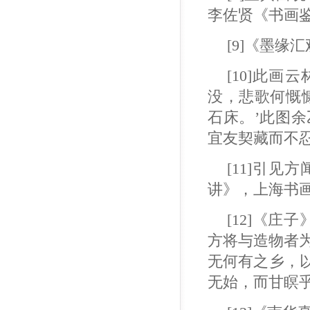
李佐贤《书画鉴
[9]《墨缘
[10]此
没，悲歌何慨
石床。’此图
宜友契藏而不
[11]引
讲》，上海书画
[12]《庄
方将与造物者
无何有之乡，
无始，而甘瞑