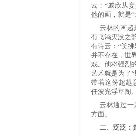
云：“戚欣从妄
他的画，就是“
云林的画超越
有飞鸿灭没之
有诗云：“笑
并不存在，世
戏。他将强烈
艺术就是为了
带着这份超越
任波光浮草阁
云林通过一
方面。
二、泛泛：