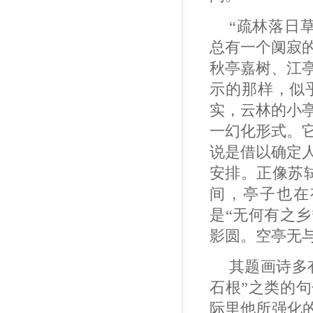
“疏林落日
总有一个阒寂
秋亭嘉树、江
示的那样，似
实，云林的小
一幻化形式。
说是借以确定
安排。正像苏轼
间，亭子也在
是“无何有之
影圆。空亭无
其题画诗多
石根”之类的句
际里他所强化