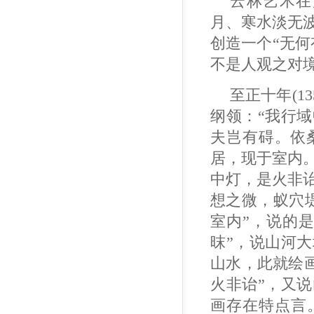
云林艺术在
月、寒水淡无
创造一个“无
不是人观之对
至正十年(1
纲领：“我行
夫岂有碍。依
居，现于室内
中灯，是火非
想之微，蚁穴堤
室内”，说的
昩”，说山河
山水，此就绘
火非诒”，又
画存在特点言