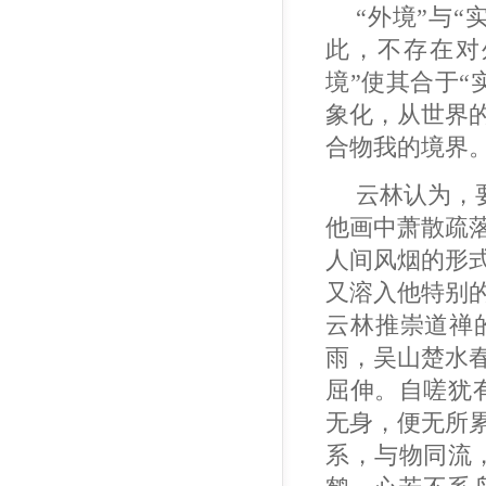
“外境”与
此，不存在对
境”使其合于
象化，从世界
合物我的境界
云林认为，
他画中萧散疏
人间风烟的形
又溶入他特别
云林推崇道禅的
雨，吴山楚水
屈伸。自嗟犹有
无身，便无所
系，与物同流