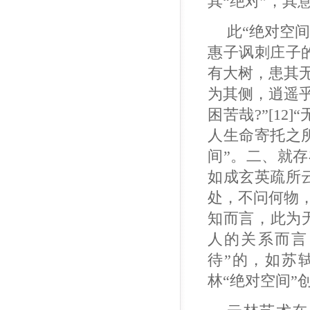
其“绝对”，其
此“绝对空
惠子讽刺庄子
有大树，患其
为其侧，逍遥
困苦哉?”[1
人生命寄托之
间”。二、就
如成玄英疏所
处，不问何物，
知而言，此为
人的关系而言
待”的，如苏轼
林“绝对空间”