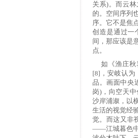
关系)。而云
的。空间序列
序。它不是焦
创造是通过一
间，那应该是
点。
如《渔庄秋
[8]，安岐认
品。画面中央
岗)，向空天
沙岸浦溆，以
生活的视觉经
觉。而这又非视
——江城暮色
波兮木叶下，