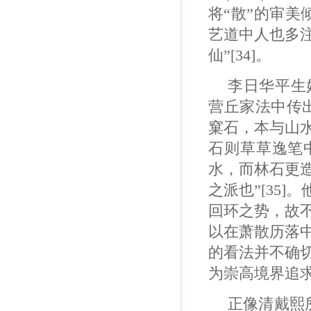
将“散”的审美
艺道中人也多注
仙”[34]。
李日华平生
营丘家法中传
窠石，本与山
石则草草逸笔
水，而林石更
之派也”[35
回环之势，故
以在萧散历落
的看法并不确
为崇高境界追求[
正像清戴熙所