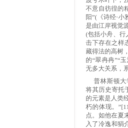
不意自彷徨的
阳”(《诗经·
是由江岸视觉
(包括小舟、行
击下存在之样
藏得法的高树
的“翠冉冉”“
无多大关系，
普林斯顿大学教
将其历史寄托
的元素是人类
朽的体现。”[
点。如他在夏
入了冷逸和狷