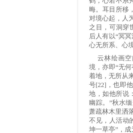
鹤，心若不系舟
晦。耳目所移，
对境心起，人
之目，可洞穿
后人有以“冥冥
心无所系、心
云林绘画空
境，亦即“无何
着地，无所从
号[22]，也
地，如他所说
幽踪。”秋水
萧疏林木里洒
不见，人活动
坤一草亭”，