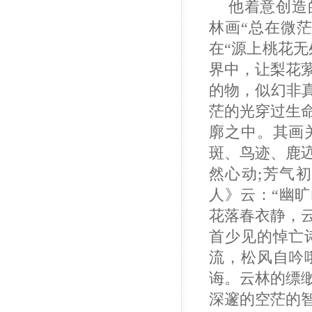
他着意创造
林画“总在微
在“源上桃花
界中，让梨花
的物，似幻非
茫的光穿过生
廓之中。其画
斑、鸟迹、鹿
然心动;芳气
人》云：“幽
花落春衣静，云
首少见的悼亡
流，松风自吟
诲。云林的缥
深邃的空茫的