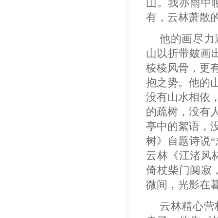
山。我亦雨中
有，云林萧散的
他的画尽力
山以折带皴画
棱棱风骨，更
抱之势。他的
没有山水相依
的疏树，没有
亭中的絮语，
树》自题诗说
云林《江渚风
倚杖柴门阒寂
微间，光影在
云林精心营