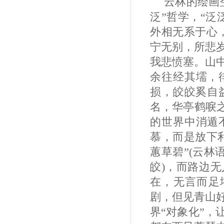
云林的绘画
泛”哲学，“
外相无系于心
宁无别，所悲
我悲愤塞。山
余往经其壖，
损，皎皎奚自益
名，华亭鹤唳
的世界中消遁
慕，而是放下
蕙草碧”(云林
皎)，而路边
在，无言而足
剧，但见青山好
界“对象化”