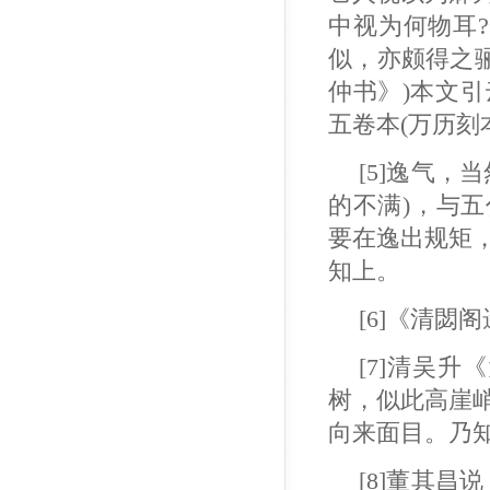
中视为何物耳?
似，亦颇得之
仲书》)本文
五卷本(万历刻
[5]逸气
的不满)，与五
要在逸出规矩
知上。
[6]《清
[7]清吴
树，似此高崖
向来面目。乃
[8]董其昌