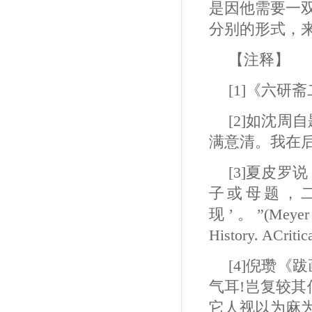
是因他需要一
分别的形式，
【注释】
[1]《六研
[2]如沈
满意清。我在后
[3]夏皮
子或母题，
现’。”(Meyer Sch
History. ACritic
[4]倪瓒
气耳!岂复较
它人视以为麻