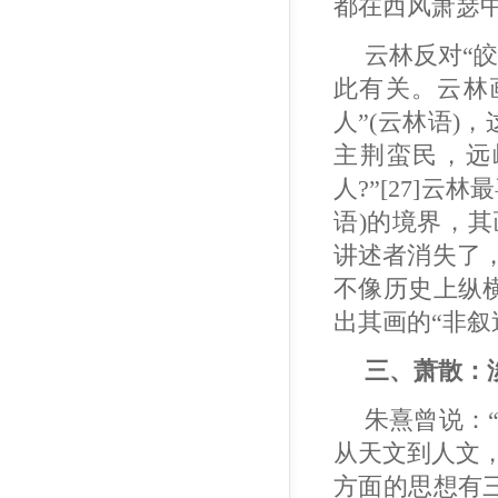
都在西风萧瑟
云林反对“
此有关。云林
人”(云林语)
主荆蛮民，远
人?”[27]
语)的境界，
讲述者消失了
不像历史上纵横
出其画的“非叙
三、萧散：
朱熹曾说：“
从天文到人文
方面的思想有