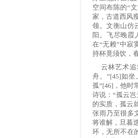
空间布陈的“文
家，古道西风瘦
领。文衡山仿
阳。飞尽晚霞人
在“无赖”中
持杯竟须饮，春
云林艺术追
舟。”[45]
孤”[46]，
诗说：“孤云
的实质，孤云
张雨乃至很多
将谁解，旦暮迭
环，无所不在