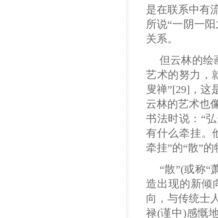
是在联系中有
所说“一阴一
关系。
但云林的绘
艺术的努力，
叟禅”[29]，
云林的艺术也
书法时说：“
有什么牵挂。他
牵挂”的“散”
“散”(或称
造出现的新倾
向，与传统士
禄(谨中)感慨