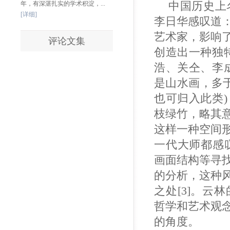
中国历史上
年，有深湛扎实的学术积淀，...
[详细]
李日华感叹道：
艺术家，影响
评论文集
创造出一种独
浩、关仝、李
是山水画，多
也可归入此类
枝绿竹，略其
这样一种空间
一代大师都感
画面结构等寻
的分析，这种
之处[3]。
哲学和艺术观
的角度。