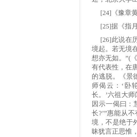
[24]《豫
[25]据《
[26]此
境起。若无境
想亦无如。”(
有代表性，在
的逃脱。《景
师偈云：‘卧
长。’六祖大
因示一偈曰：
长?’”惠能
境，不是绝于
昧犹言正思惟