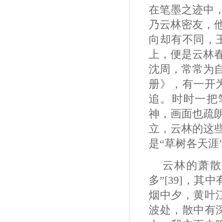
在笔墨之迹中
乃云林密友，
向却有不同，
上，便是云林春
沈周，常常为
册》，有一开
追。时时一把
神，画面也疏
立，云林的这
是“草树各天
云林的萧散
多”[39]，
烟中夕，黄叶
波处，散中有