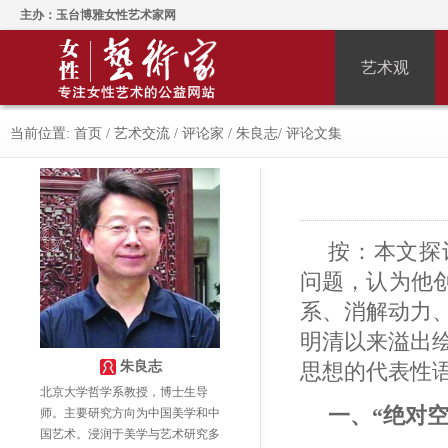
主办：玉台博雅女性艺术家网
艺术观
当前位置:
首页
/
艺术交流
/
评论家
/
朱良志
/
评论文集
按：本文探讨
问题，认为他
系、消解动力
明清以来溢出
朱良志
思想的代表性
北京大学哲学系教授，博士生导
一、“绝对空
师。主要研究方向为中国美学和中
国艺术。浸润于美学与艺术研究多