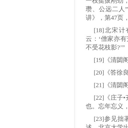
一枝挺拔刚劲
瓒、公远二人
讲》，第47页
[18]北
云：‘僧家亦
不受花枝影?’”
[19]《清
[20]《答
[21]《清
[22]《庄
也。忘年忘义
[23]参
述，北京大学出