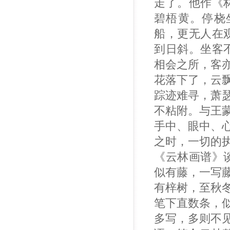
走了。他作《
碧梧黄。停桡
船，更无人在
到日斜。坐客
相会之所，客
花落下了，云
踪迹难寻，萧
不粘附。与王
手中、眼中、
之时，一切的
《云林画谱》
似有藤，一写
有梓树，至秋
笔下直数条，
多写，多则不见