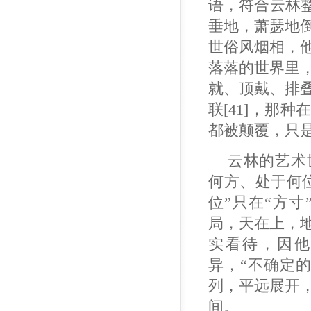
语，符合云林
垂地，萧瑟地
世俗风烟相，
落落的世界里
就、顶戴、排
联[41]，那
都被颠覆，只
云林的艺术
何方、处于何
位”只在“方
局，天在上，
实看待，因他
异，“不确定
列，平远展开
间。