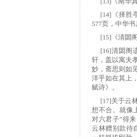
[13]《南
[14]《
577页，中华书
[15]《清
[16]清
轩，盖以寓夫
妙，斋思则如
洋乎如在其上
赋诗》。
[17]关
想不合。就像
对六君子”得
云林赠别款待