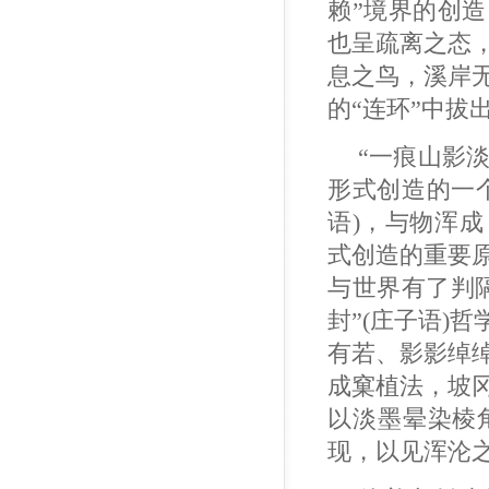
赖”境界的创
也呈疏离之态
息之鸟，溪岸
的“连环”中拔
“一痕山影淡
形式创造的一
语)，与物浑
式创造的重要
与世界有了判
封”(庄子语)
有若、影影绰
成窠植法，坡
以淡墨晕染棱
现，以见浑沦