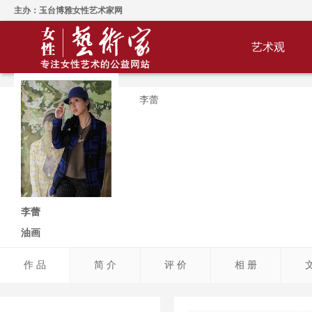
主办：玉台博雅女性艺术家网
艺术观
李蕾
李蕾
油画
作 品
简 介
评 价
相 册