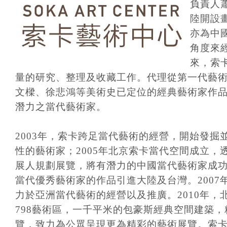
負責人
陸開設
亦為中
角度來
來，索
量的研究、整理及收藏工作。代理從第一代藝
文樑、徐悲鴻等美術史已定位的經典藝術家作
潛力之當代藝術家。
2003年，索卡跨足當代藝術的經營，開始發掘
性的藝術家；2005年北京索卡當代空間成立，
展人規劃展覽，將有潛力的中國當代藝術家成
當代優秀藝術家的作品引進大陸及台灣。2007
力於亞洲當代藝術的經營以及推廣。2010年，
798藝術區，一千平米的包豪斯經典空間建築
覽，致力為公眾呈現更為精彩的藝術展覽。索