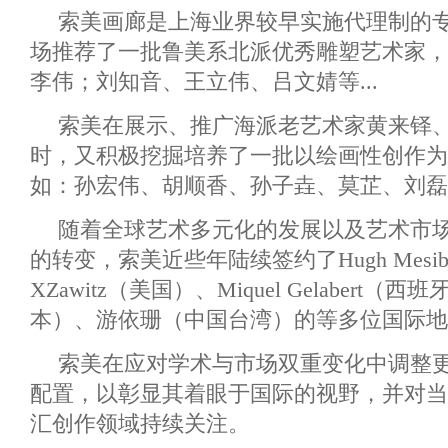
索美画廊是上海业界较早实施代理制的
场推荐了一批鲁美系北派优秀雕塑艺术家，
李伟；刘知音、王立伟、吕文婧等...
索美在展示、推广海派老艺术家黄来铎、
时，又积极挖掘培养了一批以绘画性创作为
如：孙宏伟、胡顺香、孙子垚、莫芷、刘磊
随着全球艺术多元化的发展以及艺术市
的转变，索美近些年陆续签约了Hugh Mesibo
XZawitz（美国）、Miquel Gelabert
本）、游依珊（中国台湾）的等多位国际地
索美在应对学术与市场双重变化中调整
配置，以彰显其着眼于国际的视野，并对当
汇创作领域持续关注。